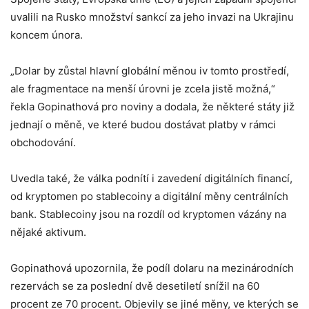
uvalili na Rusko množství sankcí za jeho invazi na Ukrajinu
koncem února.
„Dolar by zůstal hlavní globální měnou iv tomto prostředí,
ale fragmentace na menší úrovni je zcela jistě možná,“
řekla Gopinathová pro noviny a dodala, že některé státy již
jednají o měně, ve které budou dostávat platby v rámci
obchodování.
Uvedla také, že válka podnítí i zavedení digitálních financí,
od kryptomen po stablecoiny a digitální měny centrálních
bank. Stablecoiny jsou na rozdíl od kryptomen vázány na
nějaké aktivum.
Gopinathová upozornila, že podíl dolaru na mezinárodních
rezervách se za poslední dvě desetiletí snížil na 60
procent ze 70 procent. Objevily se jiné měny, ve kterých se