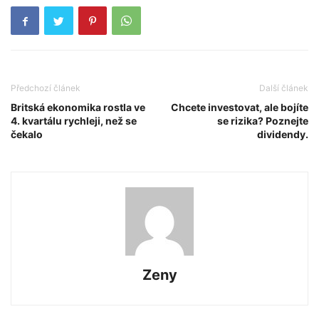
Předchozí článek
Další článek
Britská ekonomika rostla ve
Chcete investovat, ale bojíte
4. kvartálu rychleji, než se
se rizika? Poznejte
čekalo
dividendy.
Zeny