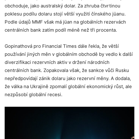
obchoduje, jako australský dolar. Za zhruba čtvrtinou
poklesu podílu dolaru stojí větší využití čínského jüanu.
Podle údajů MMF však má jüan na globálních rezervách
centrálních bank zatím podíl méně než tři procenta.
Gopinathová pro Financial Times dále řekla, že větší
používání jiných měn v globálním obchodě by vedlo k další
diverzifikaci rezervních aktiv v držení národních
centrálních bank. Zopakovala však, že sankce vůči Rusku
nepředpovídají zánik dolaru jako rezervní měny. A dodala,
že válka na Ukrajině zpomalí globální ekonomický růst, ale
nezpůsobí globální recesi.