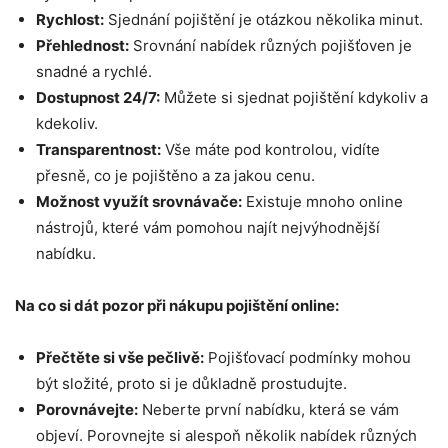
Rychlost:
Sjednání pojištění je otázkou několika minut.
Přehlednost:
Srovnání nabídek různých pojišťoven je
snadné a rychlé.
Dostupnost 24/7:
Můžete si sjednat pojištění kdykoliv a
kdekoliv.
Transparentnost:
Vše máte pod kontrolou, vidíte
přesně, co je pojištěno a za jakou cenu.
Možnost využít srovnávače:
Existuje mnoho online
nástrojů, které vám pomohou najít nejvýhodnější
nabídku.
Na co si dát pozor při nákupu pojištění
online:
Přečtěte si vš
e pe
č
liv
ě:
Pojišťovací podmínky mohou
být složité, proto si je důkladně prostudujte.
Porovnávejte:
Neberte první nabídku, která se vám
objeví. Porovnejte si alespoň několik nabídek různých