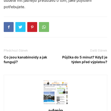
budete mít jasnější představu o tom, jaké pojištění
potřebujete.
Předchozí článek
Další článek
Co jsou kanabinoidy a jak
Půjčka do 5 minut? Když je
fungují?
týden před výplatou?
admin