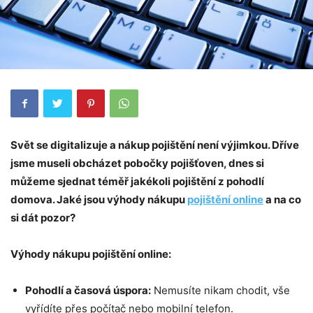
Sv
ět se digitalizuje a nákup pojištění
nen
í výjimkou. Dříve
jsme museli obcházet pobočky pojišťoven, dnes si
můžeme sjednat t
é
měř jak
é
koli pojištění z pohodlí
domova. Jak
é
jsou výhody nákupu
pojištění
online
a na co
si dát pozor?
Výhody nákupu pojištění
online:
Pohodlí a časová úspora:
Nemusíte nikam chodit, vše
vyřídíte přes počítač nebo mobilní telefon.