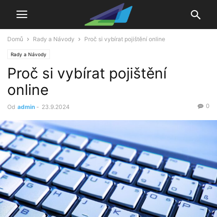
Domů
Rady a Návody
Proč si vybírat pojištění online
Rady a Návody
Proč si vybírat pojištění
online
0
Od
admin
-
23.9.2024