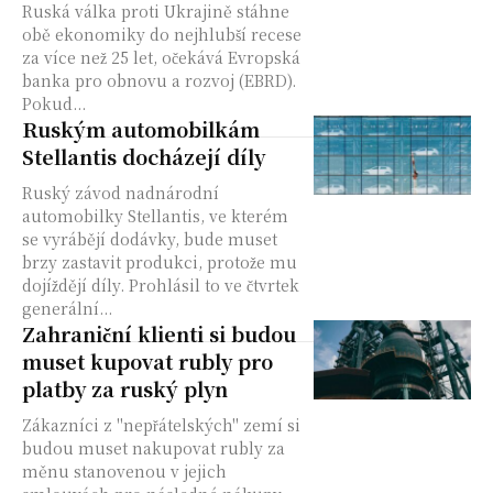
Ruská válka proti Ukrajině stáhne
obě ekonomiky do nejhlubší recese
za více než 25 let, očekává Evropská
banka pro obnovu a rozvoj (EBRD).
Pokud...
Ruským automobilkám
Stellantis docházejí díly
Ruský závod nadnárodní
automobilky Stellantis, ve kterém
se vyrábějí dodávky, bude muset
brzy zastavit produkci, protože mu
dojíždějí díly. Prohlásil to ve čtvrtek
generální...
Zahraniční klienti si budou
muset kupovat rubly pro
platby za ruský plyn
Zákazníci z "nepřátelských" zemí si
budou muset nakupovat rubly za
měnu stanovenou v jejich