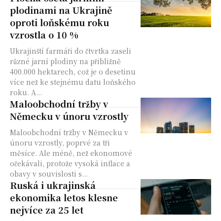
plodinami na Ukrajině
oproti loňskému roku
vzrostla o 10 %
Ukrajinští farmáři do čtvrtka zaseli
různé jarní plodiny na přibližně
400.000 hektarech, což je o desetinu
více než ke stejnému datu loňského
roku. A...
Maloobchodní tržby v
Německu v únoru vzrostly
Maloobchodní tržby v Německu v
únoru vzrostly, poprvé za tři
měsíce. Ale méně, než ekonomové
očekávali, protože vysoká inflace a
obavy v souvislosti s...
Ruská i ukrajinská
ekonomika letos klesne
nejvíce za 25 let