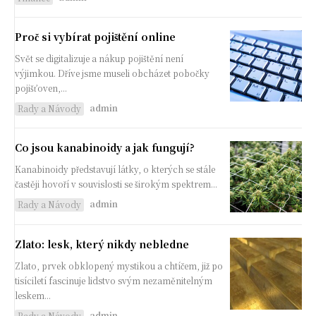
Proč si vybírat pojištění online
Svět se digitalizuje a nákup pojištění není
výjimkou. Dříve jsme museli obcházet pobočky
pojišťoven,...
admin
Rady a Návody
Co jsou kanabinoidy a jak fungují?
Kanabinoidy představují látky, o kterých se stále
častěji hovoří v souvislosti se širokým spektrem...
admin
Rady a Návody
Zlato: lesk, který nikdy nebledne
Zlato, prvek obklopený mystikou a chtíčem, již po
tisíciletí fascinuje lidstvo svým nezaměnitelným
leskem...
admin
Rady a Návody