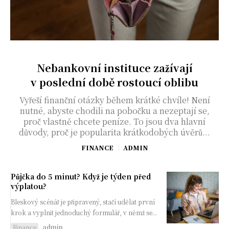
Nebankovní instituce zažívají
v poslední době rostoucí oblibu
Vyřeší finanční otázky během krátké chvíle! Není
nutné, abyste chodili na pobočku a nezeptají se,
proč vlastně chcete peníze. To jsou dva hlavní
důvody, proč je popularita krátkodobých úvěrů...
FINANCE
ADMIN
Půjčka do 5 minut? Když je týden před
výplatou?
Bleskový scénář je připravený, stačí udělat první
krok a vyplnit jednoduchý formulář, v němž se...
admin
Finance