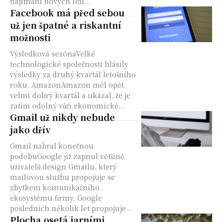
najímání nových lidí...
Facebook má před sebou
už jen špatné a riskantní
možnosti
Výsledková sezónaVelké
technologické společnosti hlásily
výsledky za druhý kvartál letošního
roku. AmazonAmazon měl opět
velmi dobrý kvartál a ukázal, že je
zatím odolný vůči ekonomické...
Gmail už nikdy nebude
jako dřív
Gmail nabral konečnou
podobuGoogle již zapnul většině
uživatelů design Gmailu, který
mailovou službu propojuje se
zbytkem komunikačního
ekosystému firmy. Google
posledních několik let propojuje...
Plocha osetá jarními