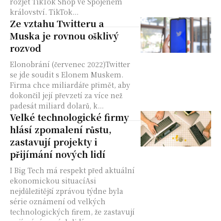
rozjet TikTok Shop ve Spojeném
království. TikTok...
Ze vztahu Twitteru a
Muska je rovnou ošklivý
rozvod
Elonobrání (červenec 2022)Twitter
se jde soudit s Elonem Muskem.
Firma chce miliardáře přimět, aby
dokončil její převzetí za více než
padesát miliard dolarů, k...
Velké technologické firmy
hlásí zpomalení růstu,
zastavují projekty i
přijímání nových lidí
I Big Tech má respekt před aktuální
ekonomickou situacíAsi
nejdůležitější zprávou týdne byla
série oznámení od velkých
technologických firem, že zastavují