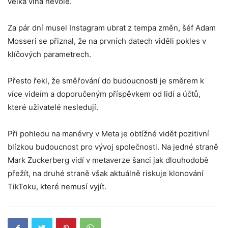
velká vlna nevole.
Za pár dní musel Instagram ubrat z tempa změn, šéf Adam
Mosseri se přiznal, že na prvních datech viděli pokles v
klíčových parametrech.
Přesto řekl, že směřování do budoucnosti je směrem k
více videím a doporučeným příspěvkem od lidí a účtů,
které uživatelé nesledují.
Při pohledu na manévry v Meta je obtížné vidět pozitivní
blízkou budoucnost pro vývoj společnosti. Na jedné straně
Mark Zuckerberg vidí v metaverze šanci jak dlouhodobě
přežít, na druhé straně však aktuálně riskuje klonování
TikToku, které nemusí vyjít.