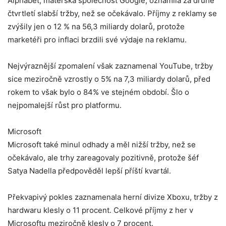
Alphabet, mateřská společnost Google, oznámila za druhé
čtvrtletí slabší tržby, než se očekávalo. Příjmy z reklamy se
zvýšily jen o 12 % na 56,3 miliardy dolarů, protože
marketéři pro inflaci brzdili své výdaje na reklamu.
Nejvýraznější zpomalení však zaznamenal YouTube, tržby
sice meziročně vzrostly o 5% na 7,3 miliardy dolarů, před
rokem to však bylo o 84% ve stejném období. Šlo o
nejpomalejší růst pro platformu.
Microsoft
Microsoft také minul odhady a měl nižší tržby, než se
očekávalo, ale trhy zareagovaly pozitivně, protože šéf
Satya Nadella předpověděl lepší příští kvartál.
Překvapivý pokles zaznamenala herní divize Xboxu, tržby z
hardwaru klesly o 11 procent. Celkové příjmy z her v
Microsoftu meziročně klesly o 7 procent.