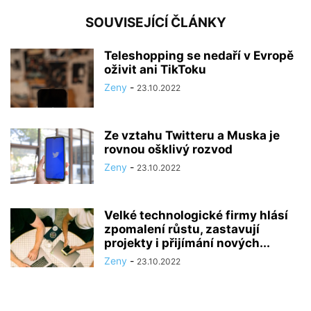
SOUVISEJÍCÍ ČLÁNKY
Teleshopping se nedaří v Evropě
oživit ani TikToku
Zeny
-
23.10.2022
Ze vztahu Twitteru a Muska je
rovnou ošklivý rozvod
Zeny
-
23.10.2022
Velké technologické firmy hlásí
zpomalení růstu, zastavují
projekty i přijímání nových...
Zeny
-
23.10.2022