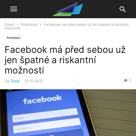
Domů
Podnikání
Facebook má před sebou už jen špatné a riskantní
možnosti
Podnikání
Facebook má před sebou už
jen špatné a riskantní
možnosti
0
Od
Zeny
-
23.10.2022