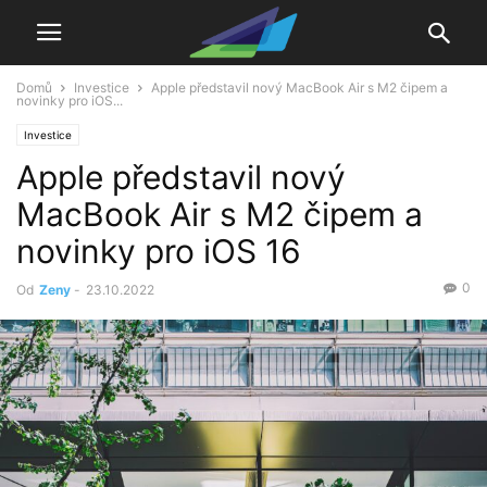
Domů
Investice
Apple představil nový MacBook Air s M2 čipem a
novinky pro iOS...
Investice
Apple představil nový
MacBook Air s M2 čipem a
novinky pro iOS 16
0
Od
Zeny
-
23.10.2022