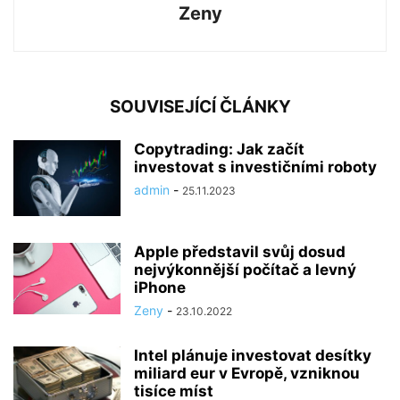
Zeny
SOUVISEJÍCÍ ČLÁNKY
Copytrading: Jak začít
investovat s investičními roboty
admin
-
25.11.2023
Apple představil svůj dosud
nejvýkonnější počítač a levný
iPhone
Zeny
-
23.10.2022
Intel plánuje investovat desítky
miliard eur v Evropě, vzniknou
tisíce míst