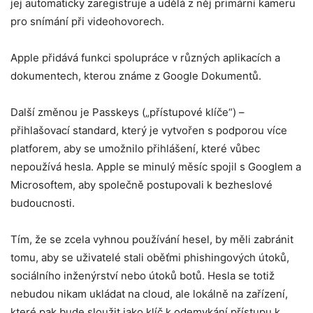
jej automaticky zaregistruje a udělá z něj primární kameru
pro snímání při videohovorech.
Apple přidává funkci spolupráce v různých aplikacích a
dokumentech, kterou známe z Google Dokumentů.
Další změnou je Passkeys („přístupové klíče“) –
přihlašovací standard, který je vytvořen s podporou více
platforem, aby se umožnilo přihlášení, které vůbec
nepoužívá hesla. Apple se minulý měsíc spojil s Googlem a
Microsoftem, aby společně postupovali k bezheslové
budoucnosti.
Tím, že se zcela vyhnou používání hesel, by měli zabránit
tomu, aby se uživatelé stali oběťmi phishingových útoků,
sociálního inženýrství nebo útoků botů. Hesla se totiž
nebudou nikam ukládat na cloud, ale lokálně na zařízení,
které pak bude sloužit jako klíč k odemykání přístupu k