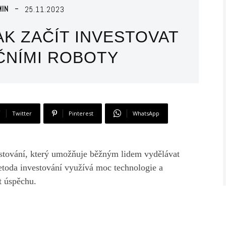
MIN
25.11.2023
AK ZAČÍT INVESTOVAT
IČNÍMI ROBOTY
Twitter
Pinterest
WhatsApp
estování, který umožňuje běžným lidem vydělávat
metoda investování využívá moc technologie a
t úspěchu.