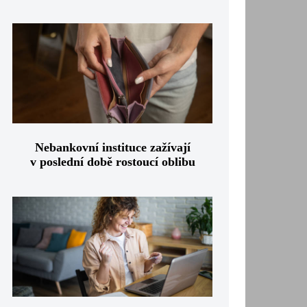
Nebankovní instituce zažívají
v poslední době rostoucí oblibu