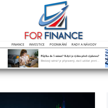
FINANCE
INVESTICE
PODNIKÁNÍ
RADY A NÁVODY
Půjčka do 5 minut? Když je týden před výplatou?
Bleskový scénář je připravený, stačí udělat první...