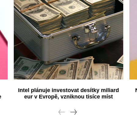
Intel plánuje investovat desítky miliard
e
eur v Evropě, vzniknou tisíce míst