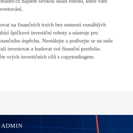
otrader.cz najdete širokou škálu robotů, které vám
vestování.
tovat na finančních trzích bez nutnosti rozsáhlých
abízí špičkové investiční roboty a nástroje pro
nančního úspěchu. Neotálejte a podívejte se na naše
ali investovat a budovat své finanční portfolio.
te svých investičních cílů s copytradingem.
ADMIN