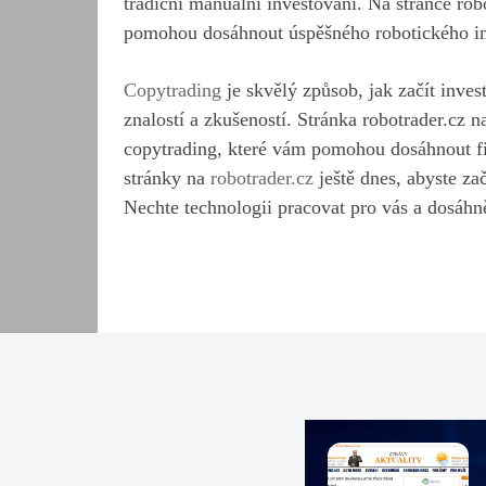
tradiční manuální investování. Na stránce rob
pomohou dosáhnout úspěšného robotického in
Copytrading
je skvělý způsob, jak začít inves
znalostí a zkušeností. Stránka robotrader.cz n
copytrading, které vám pomohou dosáhnout fi
stránky na
robotrader.cz
ještě dnes, abyste zač
Nechte technologii pracovat pro vás a dosáhně