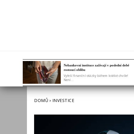
Nebankovní instituce zažívají v poslední době
rostoucí oblibu
Vyřeší finanční otázky během krátké chvíle!
Není...
DOMŮ
INVESTICE